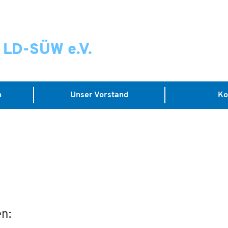
r LD-SÜW e.V.
n
Unser Vorstand
Ko
n: