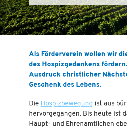
Als Förderverein wollen wir d
des Hospizgedankens fördern.
Ausdruck christlicher Nächste
Geschenk des Lebens.
Die
Hospizbewegung
ist aus bü
hervorgegangen. Bis heute ist d
Haupt- und Ehrenamtlichen ebe