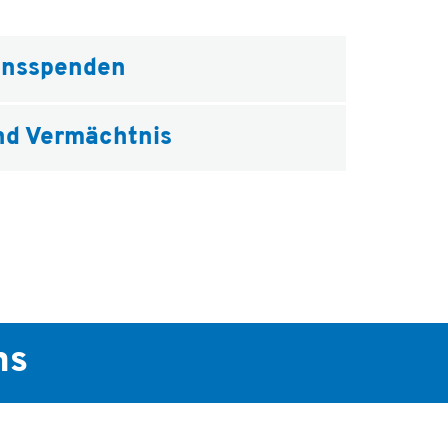
nsspenden
nd Vermächtnis
ns