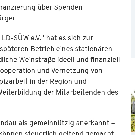
Finanzierung über Spenden
rger.
 LD-SÜW e.V." hat es sich zur
päteren Betrieb eines stationären
iche Weinstraße ideell und finanziell
 Kooperation und Vernetzung von
izarbeit in der Region und
 Weiterbildung der Mitarbeitenden des
andau als gemeinnützig anerkannt –
können steuerlich geltend gemacht