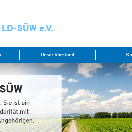
r LD-SÜW e.V.
n
Unser Vorstand
Ko
D-SÜW
 Sie ist ein
darität mit
Angehörigen.